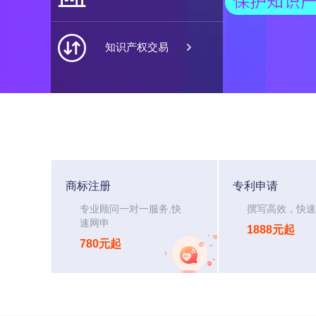

知识产权交易
商标注册
专利申请
专业顾问一对一服务,快
撰写高效，快速
速网申
1888元起
780元起