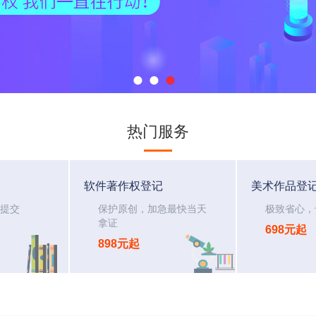
●
●
●
热门服务
软件著作权登记
美术作品登
提交
保护原创，加急最快当天
极致省心，
拿证
698元起
898元起