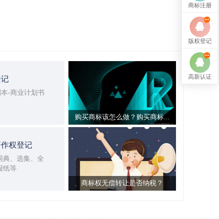
商标注册
版权登记
高新认证
登记
剧本-商业计划书
购买商标该怎么做？购买商标...
著作权登记
词典、选集、全
报纸等
商标权无偿转让是否纳税？