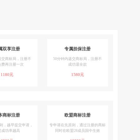
属双享注册
专属担保注册
递交商标局，注册不
50分钟内递交商标局，注册不
免费再注册一次
成功退全款
1180元
1580元
本商标注册
欧盟商标注册
则，越早提交申请，
专申请在先原则，通过注册的商标
过成功率越高
同时在欧盟28成员国中生效