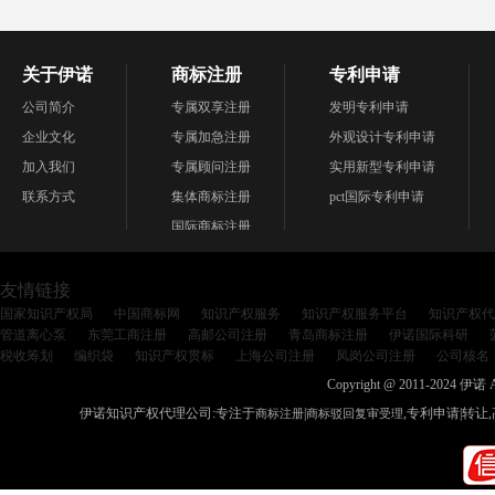
关于伊诺
商标注册
专利申请
公司简介
专属双享注册
发明专利申请
企业文化
专属加急注册
外观设计专利申请
加入我们
专属顾问注册
实用新型专利申请
联系方式
集体商标注册
pct国际专利申请
国际商标注册
友情链接
国家知识产权局
中国商标网
知识产权服务
知识产权服务平台
知识产权代
管道离心泵
东莞工商注册
高邮公司注册
青岛商标注册
伊诺国际科研
税收筹划
编织袋
知识产权贯标
上海公司注册
凤岗公司注册
公司核名
Copyright @ 2011-2024 伊诺 
伊诺知识产权代理公司:专注于
|
,专利申请|转让
商标注册
商标驳回复审受理