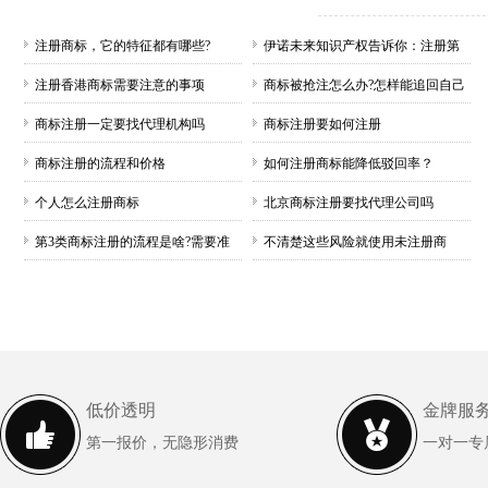
注册商标，它的特征都有哪些?
伊诺未来知识产权告诉你：注册第
26类···
注册香港商标需要注意的事项
商标被抢注怎么办?怎样能追回自己
的商···
商标注册一定要找代理机构吗
商标注册要如何注册
商标注册的流程和价格
如何注册商标能降低驳回率？
个人怎么注册商标
北京商标注册要找代理公司吗
第3类商标注册的流程是啥?需要准
不清楚这些风险就使用未注册商
备哪···
标？小心···
低价透明
金牌服
第一报价，无隐形消费
一对一专